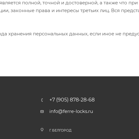
вляется полной, точной и достоверной, а также что п
ии, законные права и интересы третьих лиц. Вся пред
иода хранения персональных данных, если иное не пред
+7 (905) 878-28-68
info@ferre-locks.ru
Г. БЕЛГОРОД