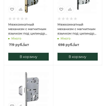
Межкомнатный
Межкомнатный
механизм с магнитным
механизм с магнитным
язычком под цилиндр
язычком под цилиндр
VETTORE 410 Ц-С
VETTORE 410 Ц-С
Много
Много
МАГНИТ AB (Бронза)
МАГНИТ MBP (Чёрный
719
руб.
/шт
698
руб.
/шт
Матовый)
В корзину
В корзину