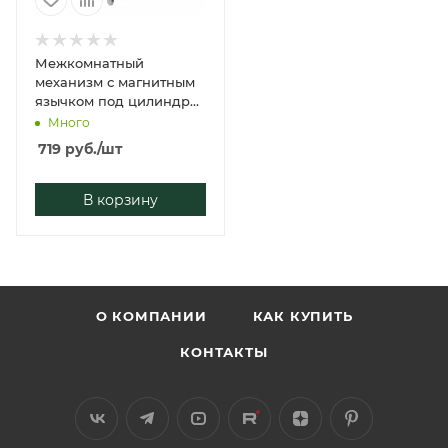
Межкомнатный
механизм с магнитным
язычком под цилиндр
VETTORE 410 Ц-С
Много
МАГНИТ NI (Никель)
719
руб.
/шт
В корзину
О КОМПАНИИ
КАК КУПИТЬ
КОНТАКТЫ