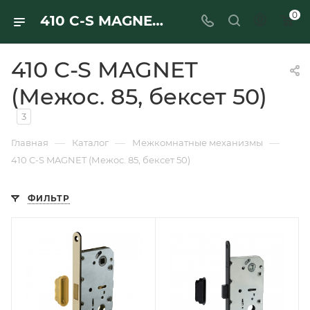
0
410 C-S MAGNET (Межос. 85, бексет 50) - купить в интернет-магазине Ferre
410 C-S MAGNET
(Межос. 85, бексет 50)
3
—
—
—
Главная
Каталог
Межкомнатные механизмы
410 C-S MAGNET (Межос. 85, бексет 50)
ФИЛЬТР