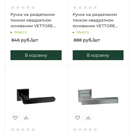
Ручка на раздельном
Ручка на раздельном
тонком квадратном
тонком квадратном
основании VETTORE
основании VETTORE
21.122 MCP (Матовый
21.122 MBP (Чёрный
Много
Много
Хром)
матовый)
846
руб.
/шт
888
руб.
/шт
В корзину
В корзину