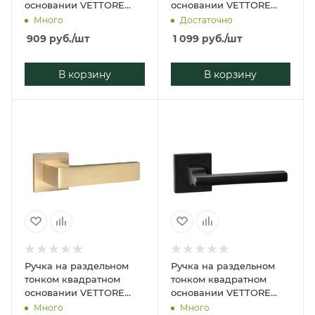
основании VETTORE
основании VETTORE
21.115 MBP (Чёрный
21.110 SSG
Много
Достаточно
матовый)
(Сатинированное
909
руб.
/шт
1 099
руб.
/шт
золото)
В корзину
В корзину
Ручка на раздельном
Ручка на раздельном
тонком квадратном
тонком квадратном
основании VETTORE
основании VETTORE
21.150 SSG
21.031 MBP (Чёрный
Много
Много