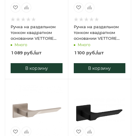
Ручка на раздельном
Ручка на раздельном
тонком квадратном
тонком квадратном
основании VETTORE
основании VETTORE
21.190 MCP/BL (Матовый
21.116 SSG
Много
Много
Хром/Чёрная Вставка)
(Сатинированное
1 089
руб.
/шт
1 100
руб.
/шт
золото)
В корзину
В корзину