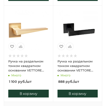
Ручка на раздельном
Ручка на раздельном
тонком квадратном
тонком квадратном
основании VETTORE
основании VETTORE
21.051 SSG
21.150 MBP (Чёрный
Много
Много
(Сатинированное
Матовый)
1 100
руб.
/шт
888
руб.
/шт
золото)
В корзину
В корзину