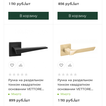
(Сатинированное
матовый)
1 110
руб.
/шт
856
руб.
/шт
золото)
В корзину
В корзину
Ручка на раздельном
Ручка на раздельном
тонком квадратном
тонком квадратном
основании VETTORE
основании VETTORE
21.051 MBP (Чёрный
21.122 SSG
Много
Много
матовый)
(Сатинированное
899
руб.
/шт
1 110
руб.
/шт
золото)