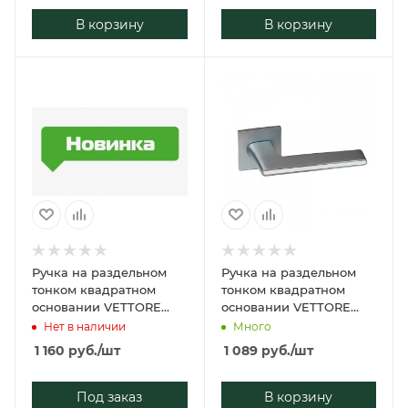
В корзину
В корзину
Ручка на раздельном
Ручка на раздельном
тонком квадратном
тонком квадратном
основании VETTORE
основании VETTORE
21.190 SSG/WH
21.190 MCP/WH
Нет в наличии
Много
(Сатинированное
(Матовый Хром/Белая
1 160
руб.
/шт
1 089
руб.
/шт
золото/Белая Вставка)
Вставка)
Под заказ
В корзину