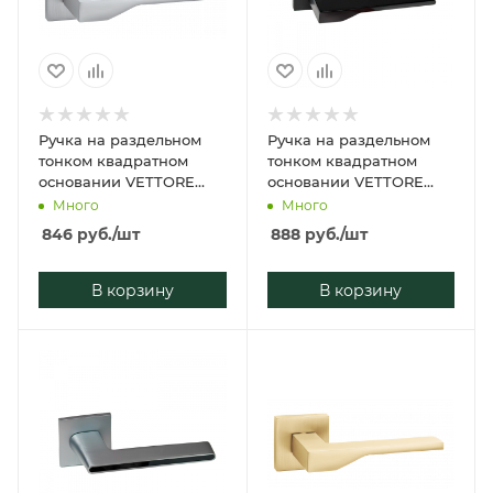
Ручка на раздельном
Ручка на раздельном
тонком квадратном
тонком квадратном
основании VETTORE
основании VETTORE
21.116 MCP (Матовый
21.116 MBP (Чёрный
Много
Много
Хром)
матовый)
846
руб.
/шт
888
руб.
/шт
В корзину
В корзину