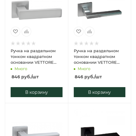
Ручка на раздельном
Ручка на раздельном
тонком квадратном
тонком квадратном
основании VETTORE
основании VETTORE
21.150 MCP (Матовый
21.031 MCP (Матовый
Много
Много
Хром)
Хром)
846
руб.
/шт
846
руб.
/шт
В корзину
В корзину