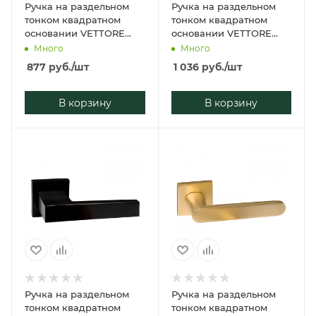
Ручка на раздельном
Ручка на раздельном
тонком квадратном
тонком квадратном
основании VETTORE
основании VETTORE
21.110 MBP (Чёрный
21.115 MCP (Матовый
Много
Много
матовый)
Хром)
877
руб.
/шт
1 036
руб.
/шт
В корзину
В корзину
Ручка на раздельном
Ручка на раздельном
тонком квадратном
тонком квадратном