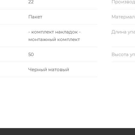
22
Производ
Пакет
Материал
- комплект накладок -
Длина уп
монтажный комплект
50
Высота у
Черный матовый