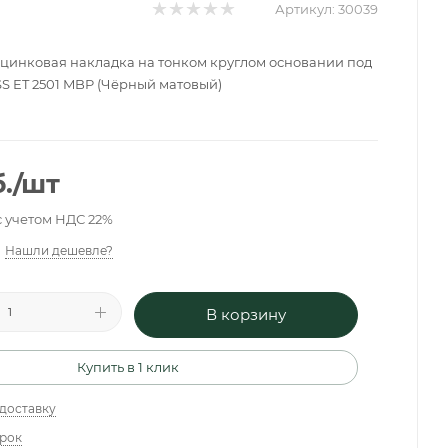
Артикул:
30039
цинковая накладка на тонком круглом основании под
S ET 2501 MBP (Чёрный матовый)
.
/шт
с учетом НДС 22%
Нашли дешевле?
В корзину
Купить в 1 клик
 доставку
арок