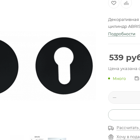
Декоративная 
цилиндр ABRIS
Подробности
539
руб
Цена указана 
Много
Рассчитать
Хочу в под