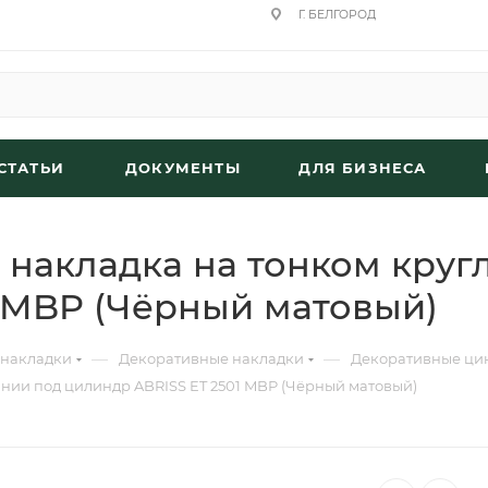
Г. БЕЛГОРОД
СТАТЬИ
ДОКУМЕНТЫ
ДЛЯ БИЗНЕСА
 накладка на тонком круг
1 MBP (Чёрный матовый)
—
—
 накладки
Декоративные накладки
Декоративные цин
нии под цилиндр ABRISS ET 2501 MBP (Чёрный матовый)