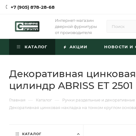
+7 (905) 878-28-68
Интернет-магазин
дверной фурнитуры
от производителя
КАТАЛОГ
АКЦИИ
НОВОСТИ И 
Декоративная цинковая
цилиндр ABRISS ET 250
—
—
Главная
Каталог
Ручки раздельные и декоративные
Декоративная цинковая накладка на тонком круглом основа
КАТАЛОГ