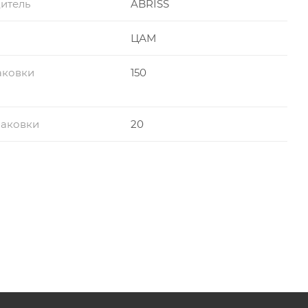
итель
ABRISS
ЦАМ
аковки
150
паковки
20